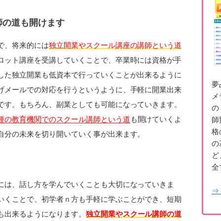
師の道も開けます
で、将来的には
独立開業やスクール講座の講師という道
ロット講座を受講していくことで、卒業時には資格が手
した独立開業も低資本で行っていくことが出来るように
夢
げメールでの対応を行うというように、手軽に開業出来
メ
です。もちろん、副業としても可能になっていきます。
の
種の教育機関でのスクール講師という道
も開けていくよ
師
格
自分の未来を切り開いていく事が出来ます。
の
ど
全
には、話し方を学んでいくことも大切になっていきま
⇒
いくことで、初学者ｎ方も手軽に学ぶことができ、短期
も出来るようになります。
独立開業やスクール講師の道