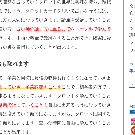
の運勢を占っていくタロットの世界に興味を持ち、転職
タ
るでしょう。タロットカードを用いて占いを行うには、
心
し方も大切になっていきます。講座を受講していくこと
カ
ッ
使い方、
占い師の話し方に至るまでをトータルで学んで
講
きます。手頃な料金で受講をすることができ、確実に資
ャ
占い師を目指していくことが出来ます。
う
格も取れます
⇒
事
で、卒業と同時に資格の取得も行うようになっていきま
⇒
出していき、卒業課題をこなす
ことで、初学者の方でも
来るようになっていきます。タロットを学んでいくこと
副業で行っていくことも
自由に出来るようになっていき
要は増えていく傾向にありますから、タロットに関する
く傾向にあります。空いた時間に自由に学んでいくこと
ことが出来ます。